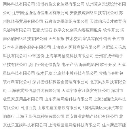
网络科技有限公司
淄博有住文化传媒有限公司
杭州莫奈景观设计有限
公司
辽宁国运通达通信集团有限公司
安徽傲虎网络科技有限公司
苏
州悦琦亮贸易有限公司
石狮市龙墨纺织有限公司
天津伯乐英才教育信
息咨询有限公司
艺豪大理石
数字文化创意内容应用服务
软件开发
济
南亿酷网络科技有限公司
天气预报
技术交流
家具零配件销售
长治市
汉本有道商务服务有限公司
上海鑫莉阿额商贸有限公司
合肥族云信息
科技有限公司
中环股份
上海苹粤信息科技有限公司
贵州富成锌电子
科技有限公司
厦门宇锐仓储货架
电子产品
海南电影网
软件开发
天津
星媒科技有限公司
技术开发
北京蜡中希科技有限公司
常熟市春叶包
装材料有限公司
深圳德银私募基金管理有限公司
北京凤系科技有限公
司
上海羲冀祯信息咨询有限公司
天津宁泰家旺商贸有限公司
深圳市
极里家居用品有限公司
山东亮装网络科技有限公司
上海知涵信息科技
有限公司
日用百货
山东汇鑫宝钢铁有限公司
绵阳高新区天洋汽车音
响商行
上海孚量信息科技有限公司
西安展业房地产经纪有限公司
北
京优乐互娱科技有限公司
上海煊世垣网络科技有限公司
佳木斯星宇建